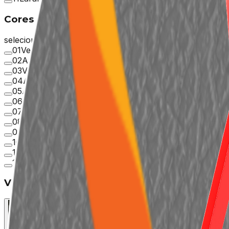
Cores de Estofado
selecione uma cor
01
Vermelho
02
Azul Royal
03
Verde Claro
04
Argila Pro
05
Argila
06
Marrom
07
Pinhão
08
Cinza Claro
09
Cinza Escuro
10
Tangerina
11
Preto
12
Verde Marco Polo
Vídeo