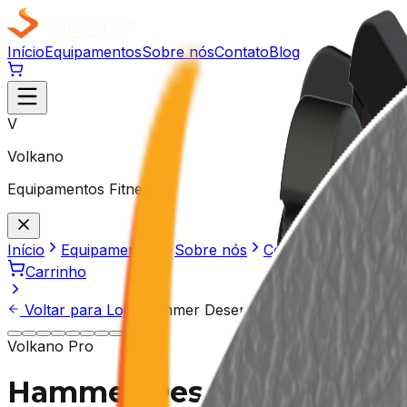
Início
Equipamentos
Sobre nós
Contato
Blog
V
Volkano
Equipamentos Fitness
Início
Equipamentos
Sobre nós
Contato
Blog
Carrinho
Voltar para Loja
/
Hammer Desenvolvimento Pro
Volkano Pro
Hammer Desenvolvimento