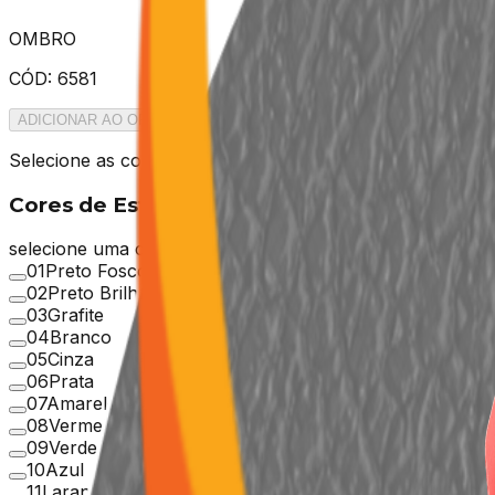
OMBRO
CÓD:
6581
ADICIONAR AO ORÇAMENTO
Selecione as cores antes de adicionar ao orçamento.
Cores de Estrutura
selecione uma cor
01
Preto Fosco
02
Preto Brilho
03
Grafite
04
Branco
05
Cinza
06
Prata
07
Amarelo
08
Vermelho
09
Verde
10
Azul
11
Laranja