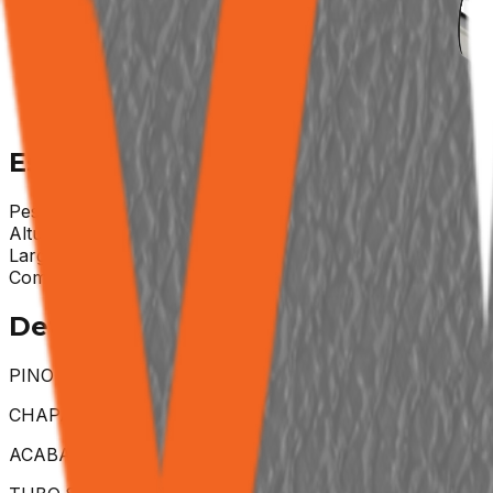
Deltóides Anterior
Deltóides Posterior
Frente
Costas
Especificações
Técnicas
Peso
175KG
Altura
2,13 M
Largura
1,94 M
Comprimento
1,88 M
Detalhes
PINO DE CARGA IMANTADO
CHAPAS ATÉ 9mm
ACABAMENTO METALIZADO