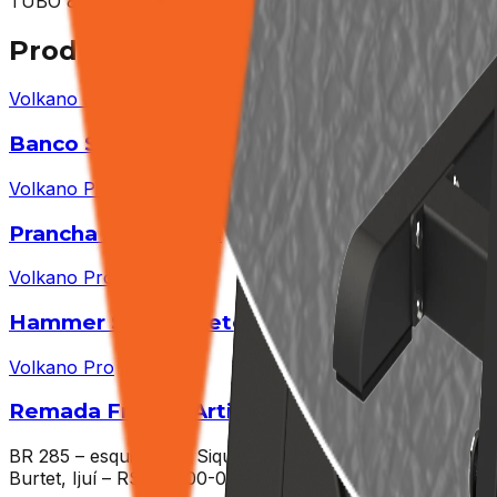
TUBO 80X80 3mm
Produtos
Relacionados
Volkano Pro
Banco Scott Regulável Pro
Volkano Pro
Prancha Abdominal
Volkano Pro
Hammer Supino Reto Pro
Volkano Pro
Remada Frontal Articulada Pro
BR 285 – esquina – R. Siqueira Couto
Burtet, Ijuí – RS, 98700-000